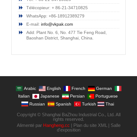
Télécopieur: + 86-21-34710825
WhatsApp: +86-18912389279
E-mail:
info@vkpak.com
Add: Plant No. 6, No. 477 Tie Feng Road,
Baoshan District, Shanghai, China.
Arabic
English
French
German
Italian
Japanese
Persian
Portuguese
Russian
Spanish
Turkish
Thai
Copyright © Shanghai BaZhou Industrial Co., Ltd. All
rights reserved.
Alimenté par
Hangheng.cc
|
Plan du site XML
|
Salle
d'exposition