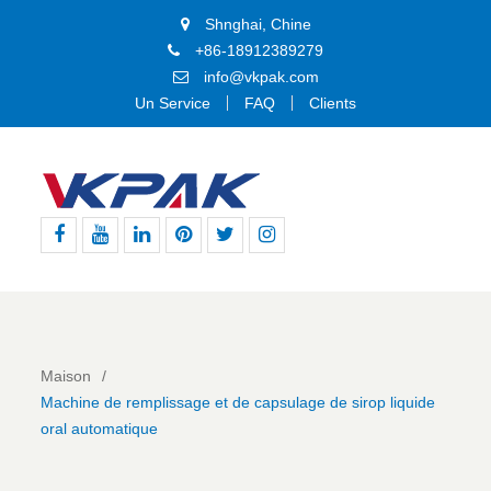
Shnghai, Chine
+86-18912389279
info@vkpak.com
Un Service
FAQ
Clients
Facebook
Youtube
Linkedin
Pinterest
Gazouillement
Instagram
Maison
Machine de remplissage et de capsulage de sirop liquide
oral automatique