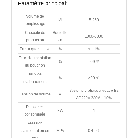
Paramètre principal:
Volume de
Ml
5-250
remplissage
Capacité de
Bouteille
1000-3000
production
/ h
Erreur quantitative
%
≤ ± 1%
Taux d'alimentation
%
≥99 ％
du bouchon
Taux de
%
≥99 ％
plafonnement
Système triphasé à quatre fils
Tension de source
V
AC220V 380V ± 10%
Puissance
KW
1
consommée
Pression
d'alimentation en
MPA
0.4-0.6