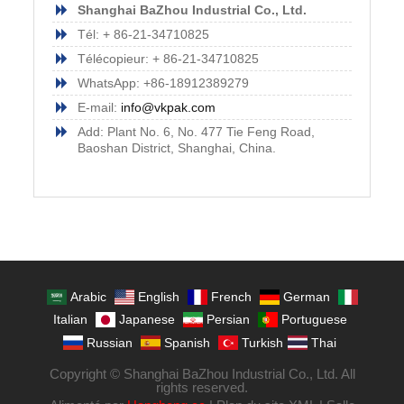
Shanghai BaZhou Industrial Co., Ltd.
Tél: + 86-21-34710825
Télécopieur: + 86-21-34710825
WhatsApp: +86-18912389279
E-mail:
info@vkpak.com
Add: Plant No. 6, No. 477 Tie Feng Road,
Baoshan District, Shanghai, China.
Arabic
English
French
German
Italian
Japanese
Persian
Portuguese
Russian
Spanish
Turkish
Thai
Copyright © Shanghai BaZhou Industrial Co., Ltd. All
rights reserved.