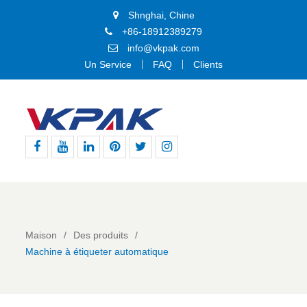
Shnghai, Chine
+86-18912389279
info@vkpak.com
Un Service
FAQ
Clients
Facebook
Youtube
Linkedin
Pinterest
Gazouillement
Instagram
Maison
Des produits
Machine à étiqueter automatique