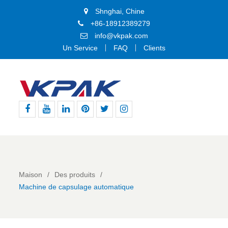
Shnghai, Chine
+86-18912389279
info@vkpak.com
Un Service
FAQ
Clients
Facebook
Youtube
Linkedin
Pinterest
Gazouillement
Instagram
Maison
Des produits
Machine de capsulage automatique