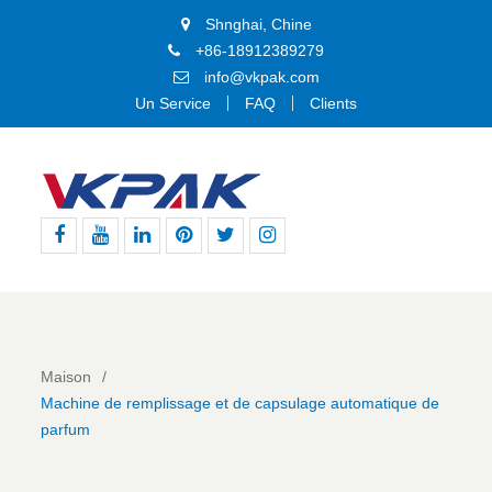
Shnghai, Chine
+86-18912389279
info@vkpak.com
Un Service
FAQ
Clients
Facebook
Youtube
Linkedin
Pinterest
Gazouillement
Instagram
Maison
Machine de remplissage et de capsulage automatique de
parfum