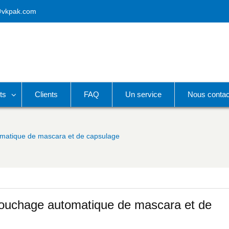
@vkpak.com
ts
Clients
FAQ
Un service
Nous contac
matique de mascara et de capsulage
bouchage automatique de mascara et de