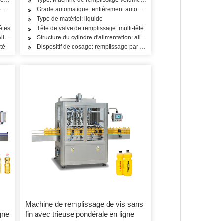
omatique
Grade automatique: entièrement automatique
Type de matériel: liquide
êtes
Tête de valve de remplissage: multi-tête
: alimentation à deux chambres
Structure du cylindre d'alimentation: alimentation en une seule pièce
té
Dispositif de dosage: remplissage par gravité
Machine de remplissage de vis sans
gne
fin avec trieuse pondérale en ligne