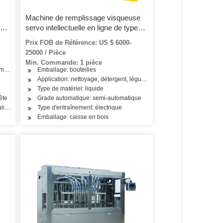
Machine de remplissage visqueuse
ne
servo intellectuelle en ligne de type
de
linéaire
Prix FOB de Référence: US $ 6000-
25000 / Pièce
Min. Commande: 1 pièce
omptage
Emballage: bouteilles
 soins de la peau, produits de soins capillaires, produits laitiers, boissons
Application: nettoyage, détergent, légumes, fruits, huile, produits de s
Type de matériel: liquide
ête
Grade automatique: semi-automatique
 alimentation en une seule pièce
Type d'entraînement: électrique
Emballage: caisse en bois