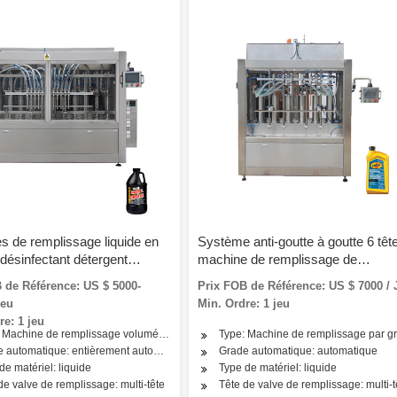
s de remplissage liquide en
Système anti-goutte à goutte 6 têt
 désinfectant détergent
machine de remplissage de
d'alcool pour désinfectant
remplissage de liquide chimique
 de Référence: US $ 5000-
Prix FOB de Référence: US $ 7000 / 
 mains savon liquide lotion
automatique en ligne
Jeu
Min. Ordre: 1 jeu
corps bouteille de shampooing
re: 1 jeu
 Machine de remplissage volumétrique
Type: Machine de remplissage par gr
 automatique: entièrement automatique
Grade automatique: automatique
de matériel: liquide
Type de matériel: liquide
de valve de remplissage: multi-tête
Tête de valve de remplissage: multi-t