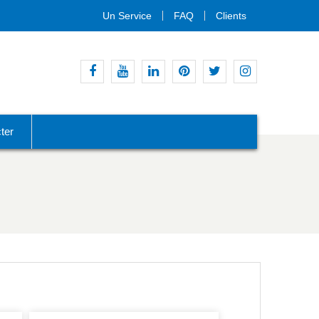
Un Service
FAQ
Clients
Facebook
Youtube
Linkedin
Pinterest
Gazouillement
Instagram
ter