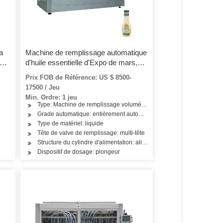
a
Machine de remplissage automatique
 de
d'huile essentielle d'Expo de mars,
e
remplisseuses en ligne de pistons de
Prix FOB de Référence: US $ 8500-
uge
machines
17500 / Jeu
Min. Ordre: 1 jeu
Type: Machine de remplissage volumétrique
s, produits pharmaceutiques
Grade automatique: entièrement automatique
Type de matériel: liquide
Tête de valve de remplissage: multi-tête
Structure du cylindre d'alimentation: alimentation à deux chambres
Dispositif de dosage: plongeur