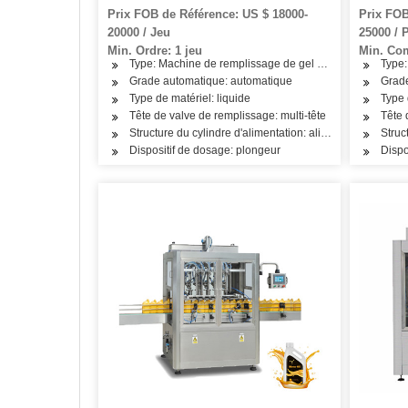
mains
intellect
Prix FOB de Référence: US $ 18000-
Prix FOB
20000 / Jeu
25000 / 
Min. Ordre: 1 jeu
Min. Co
Type: Machine de remplissage de gel désinfectant pour 
Type:
Grade automatique: automatique
Grad
Type de matériel: liquide
Type 
Tête de valve de remplissage: multi-tête
Tête 
Structure du cylindre d'alimentation: alimentation multi-
Struc
Dispositif de dosage: plongeur
Dispo