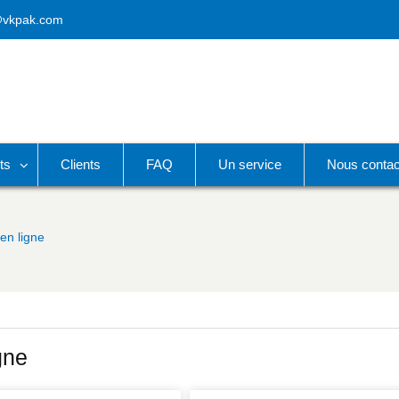
@vkpak.com
ts
Clients
FAQ
Un service
Nous contac
en ligne
gne