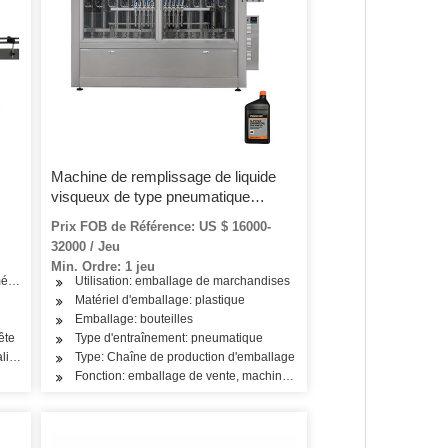
Machine de remplissage de liquide
visqueux de type pneumatique
intellectuel en ligne
Prix FOB de Référence: US $ 16000-
32000 / Jeu
Min. Ordre: 1 jeu
étrique
Utilisation: emballage de marchandises
u, produits de soins capillaires, produits laitiers, boissons
 capillaires, huile, thé, légumes, fruits, collation, riz, farine, yogourt, crème glacée
Matériel d'emballage: plastique
Emballage: bouteilles
ête
Type d'entraînement: pneumatique
 alimentation en une seule pièce
Type: Chaîne de production d'emballage
Fonction: emballage de vente, machine de remplissage d'huile de bo