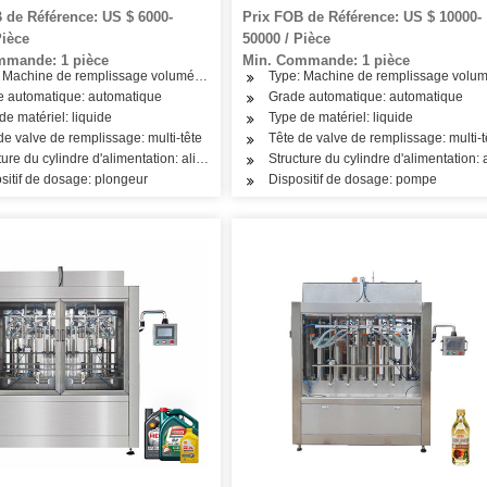
uel en ligne
 de Référence: US $ 6000-
Prix FOB de Référence: US $ 10000-
Pièce
50000 / Pièce
mmande: 1 pièce
Min. Commande: 1 pièce
les mains
 Machine de remplissage volumétrique
Type: Machine de remplissage volum
e automatique: automatique
Grade automatique: automatique
de matériel: liquide
Type de matériel: liquide
de valve de remplissage: multi-tête
Tête de valve de remplissage: multi-t
pièces
ture du cylindre d'alimentation: alimentation en une seule pièce
Structure du cylindre d'alimentation: 
sitif de dosage: plongeur
Dispositif de dosage: pompe