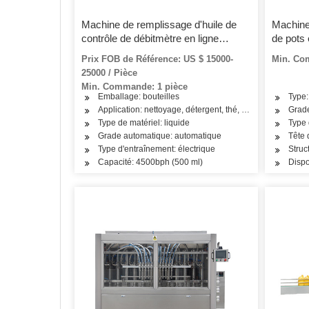
Machine de remplissage d'huile de
Machine
contrôle de débitmètre en ligne
de pots 
automatique
Prix FOB de Référence: US $ 15000-
Min. Co
25000 / Pièce
Min. Commande: 1 pièce
Emballage: bouteilles
Type:
Application: nettoyage, détergent, thé, légumes, fruits, p
Grad
Type de matériel: liquide
Type 
Grade automatique: automatique
Tête 
Type d'entraînement: électrique
Struc
Capacité: 4500bph (500 ml)
Dispo