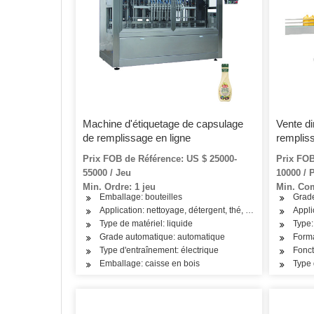
Machine d'étiquetage de capsulage
Vente di
de remplissage en ligne
rempliss
en ligne
Prix FOB de Référence: US $ 25000-
Prix FOB
55000 / Jeu
10000 / 
Min. Ordre: 1 jeu
Min. Co
Emballage: bouteilles
Grad
Application: nettoyage, détergent, thé, poisson, viande, c
Appli
Type de matériel: liquide
Type:
Grade automatique: automatique
Forma
Type d'entraînement: électrique
Fonct
Emballage: caisse en bois
Type 