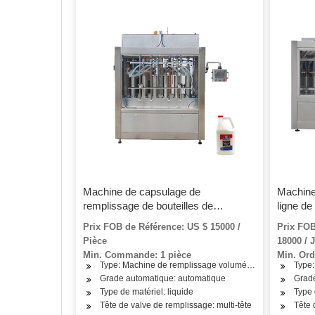
Machine de capsulage de
Machine
remplissage de bouteilles de
ligne de
désinfectant pour les mains en ligne
médical 
Prix FOB de Référence: US $ 15000 /
Prix FOB
automatique
pour les
Pièce
18000 / 
pour le 
Min. Commande: 1 pièce
Min. Ord
Type: Machine de remplissage volumétrique
Type:
Grade automatique: automatique
Grade
Type de matériel: liquide
Type 
Tête de valve de remplissage: multi-tête
Tête 