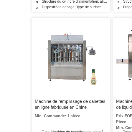
Structure du cylindre d'alimentation: alimentation en un
Struc
Dispositif de dosage: Type de surface
Dispo
Machine de remplissage de canettes
Machine
en ligne fabriquée en Chine
de liqui
automat
Min. Commande: 1 pièce
Prix FOB
Siemen
Pièce
Min. Co
Type: Machine de remplissage volumétrique
Type: