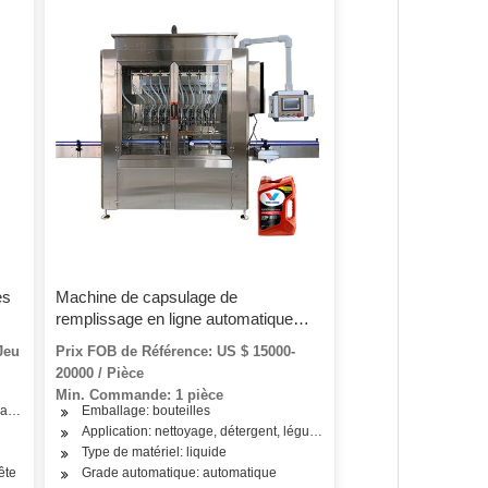
es
Machine de capsulage de
remplissage en ligne automatique
pour ligne d'emballage
Jeu
Prix FOB de Référence: US $ 15000-
20000 / Pièce
Min. Commande: 1 pièce
avité
Emballage: bouteilles
Application: nettoyage, détergent, légume, fruits, poisson, viande, riz
Type de matériel: liquide
ête
Grade automatique: automatique