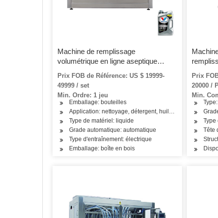
Machine de remplissage
Machine
volumétrique en ligne aseptique
rempliss
automatique Yg-4 20-500ml
ligne au
Prix FOB de Référence: US $ 19999-
Prix FOB
49999 / set
20000 / 
Min. Ordre: 1 jeu
Min. Co
Emballage: bouteilles
Type
Application: nettoyage, détergent, huile, cosmétiques, pr
Grade
Type de matériel: liquide
Type 
Grade automatique: automatique
Tête 
Type d'entraînement: électrique
Struc
Emballage: boîte en bois
Dispo