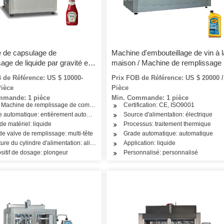
 de capsulage de
Machine d'embouteillage de vin à l
age de liquide par gravité en
maison / Machine de remplissage
tomatique
vin en ligne / Bouteilles en verre d
 de Référence: US $ 10000-
Prix FOB de Référence: US $ 20000 /
machine de remplissage de vin ro
Pièce
Pièce
mmande: 1 pièce
Min. Commande: 1 pièce
: Machine de remplissage de comptage
Certification: CE, ISO9001
oduits de soins de la peau, produits de soins capillaires, produits laitiers, boisson
 automatique: entièrement automatique
Source d'alimentation: électrique
de matériel: liquide
Processus: traitement thermique
de valve de remplissage: multi-tête
Grade automatique: automatique
ture du cylindre d'alimentation: alimentation en une seule pièce
Application: liquide
sitif de dosage: plongeur
Personnalisé: personnalisé