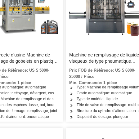
recte d'usine Machine de
Machine de remplissage de liquide
age de gobelets en plastique
visqueux de type pneumatique
intellectuel en ligne
 de Référence: US $ 5000-
Prix FOB de Référence: US $ 6000-
Pièce
25000 / Pièce
mmande: 1 pièce
Min. Commande: 1 pièce
e automatique: automatique
Type: Machine de remplissage volum
ollation, riz, farine, assaisonnement, huile, cosmétiques, produits de soins de la pea
cation: nettoyage, détergent, cosmétiques, boissons, produits laitiers, produits de soins
Grade automatique: automatique
 Machine de remplissage et de scellage
Type de matériel: liquide
nt des espèces: tasse, pot, bouteille, boîte, plateau
Tête de valve de remplissage: multi-t
ion de formage: remplissage, joint
Structure du cylindre d'alimentation:
d'entraînement: pneumatique
Dispositif de dosage: plongeur