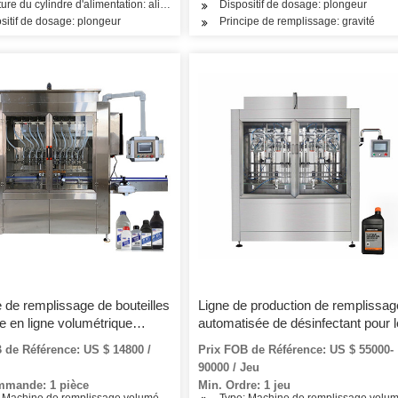
e seule pièce
ture du cylindre d'alimentation: alimentation multi-pièces
Dispositif de dosage: plongeur
sitif de dosage: plongeur
Principe de remplissage: gravité
 de remplissage de bouteilles
Ligne de production de remplissag
de en ligne volumétrique
automatisée de désinfectant pour 
ique avec contrôle de
mains
 de Référence: US $ 14800 /
Prix FOB de Référence: US $ 55000-
s
90000 / Jeu
mmande: 1 pièce
Min. Ordre: 1 jeu
 Machine de remplissage volumétrique
Type: Machine de remplissage volum