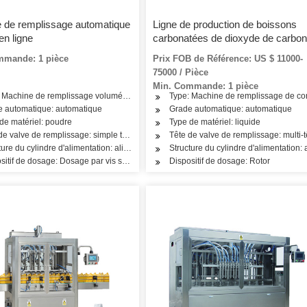
 de remplissage automatique
Ligne de production de boissons
en ligne
carbonatées de dioxyde de carbo
de bouteille en verre en plastique 
mmande: 1 pièce
Prix FOB de Référence: US $ 11000-
330 ml-1500 ml Machine de
75000 / Pièce
remplissage en ligne
Min. Commande: 1 pièce
 Machine de remplissage volumétrique
Type: Machine de remplissage de c
oisson, viande, collation, riz, farine, assaisonnement, huile, cosmétiques, produits de
e automatique: automatique
Grade automatique: automatique
de matériel: poudre
Type de matériel: liquide
de valve de remplissage: simple tête
Tête de valve de remplissage: multi-t
ture du cylindre d'alimentation: alimentation en une seule pièce
Structure du cylindre d'alimentation:
sitif de dosage: Dosage par vis sans fin
Dispositif de dosage: Rotor