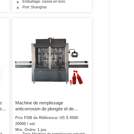
Emballage: caisse en bois
Port: Shanghai
e
Machine de remplissage
les
anticorrosion de plongée et de
démoussage en ligne
Prix FOB de Référence: US $ 4500-
20000 / set
Min. Ordre: 1 jeu
étrique
Type: Machine de remplissage volumétrique