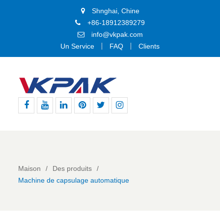
Shnghai, Chine
+86-18912389279
info@vkpak.com
Un Service
FAQ
Clients
Facebook
Youtube
Linkedin
Pinterest
Gazouillement
Instagram
Maison
Des produits
Machine de capsulage automatique