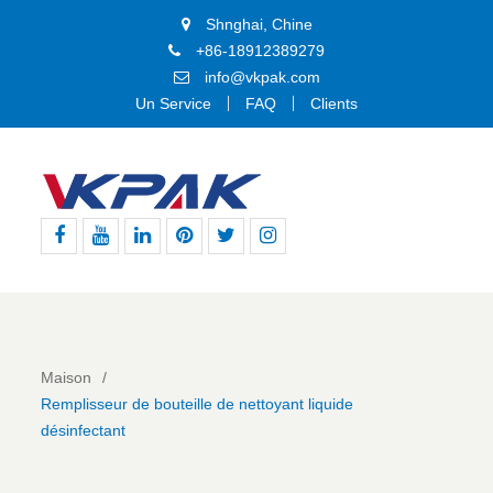
Shnghai, Chine
+86-18912389279
info@vkpak.com
Un Service
FAQ
Clients
Facebook
Youtube
Linkedin
Pinterest
Gazouillement
Instagram
Maison
Remplisseur de bouteille de nettoyant liquide
désinfectant