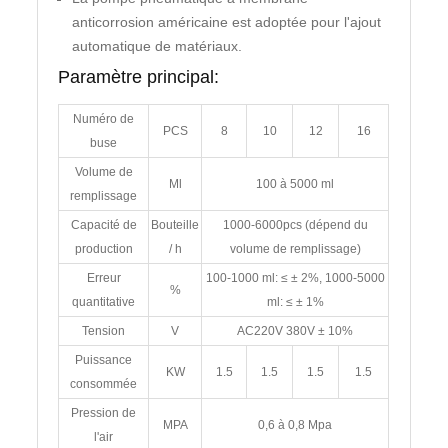
anticorrosion américaine est adoptée pour l'ajout
automatique de matériaux.
Paramètre principal:
Numéro de
PCS
8
10
12
16
buse
Volume de
Ml
100 à 5000 ml
remplissage
Capacité de
Bouteille
1000-6000pcs (dépend du
production
/ h
volume de remplissage)
Erreur
100-1000 ml: ≤ ± 2%, 1000-5000
%
quantitative
ml: ≤ ± 1%
Tension
V
AC220V 380V ± 10%
Puissance
KW
1.5
1.5
1.5
1.5
consommée
Pression de
MPA
0,6 à 0,8 Mpa
l'air