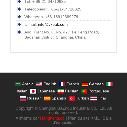
Tél: + 86-21-34710825
Télécopieur: + 86-21-34710825
WhatsApp: +86-18912389279
E-mail:
info@vkpak.com
Add: Plant No. 6, No. 477 Tie Feng Road,
Baoshan District, Shanghai, China.
Arabic
English
French
German
Italian
Japanese
Persian
Portuguese
Russian
Spanish
Turkish
Thai
Copyright © Shanghai BaZhou Industrial Co., Ltd. All
rights reserved.
Alimenté par
Hangheng.cc
|
Plan du site XML
|
Salle
d'exposition