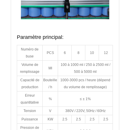
Paramètre principal:
Numéro de
PCS
6
8
10
12
buse
Volume de
100 à 1000 ml / 250 à 2500 ml /
Ml
remplissage
500 à 5000 ml
Capacité de
Bouteille
1000-3000 pcs / heure (dépend
production
/ h
du volume de remplissage)
Erreur
%
≤ ± 1%
quantitative
Tension
V
380V / 220V, 50Hz / 60Hz
Puissance
KW
2.5
2.5
2.5
2.5
Pression de